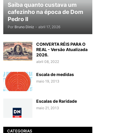
Saiba quanto custava um
cafezinho na época de Dom
Pedro II
Por
Bruno Diniz
-
abril 17, 2026
CONVERTA RÉIS PARA O
REAL - Versão Atualizada
2026.
abril 08, 2022
Escala de medidas
maio 19, 2013
Escalas de Raridade
maio 21, 2013
CATEGORIAS