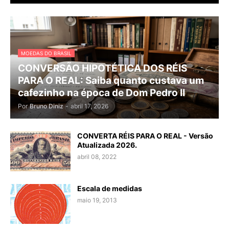
MOEDAS DO BRASIL
CONVERSÃO HIPOTÉTICA DOS RÉIS
PARA O REAL: Saiba quanto custava um
cafezinho na época de Dom Pedro II
Por
Bruno Diniz
-
abril 17, 2026
CONVERTA RÉIS PARA O REAL - Versão
Atualizada 2026.
abril 08, 2022
Escala de medidas
maio 19, 2013