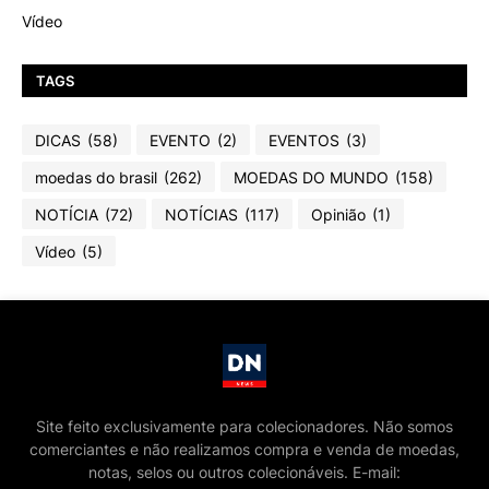
Vídeo
TAGS
DICAS
(58)
EVENTO
(2)
EVENTOS
(3)
moedas do brasil
(262)
MOEDAS DO MUNDO
(158)
NOTÍCIA
(72)
NOTÍCIAS
(117)
Opinião
(1)
Vídeo
(5)
Site feito exclusivamente para colecionadores. Não somos
comerciantes e não realizamos compra e venda de moedas,
notas, selos ou outros colecionáveis. E-mail: