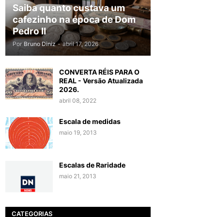
Saiba quanto custava um
cafezinho na época de Dom
Pedro II
Por
Bruno Diniz
-
abril 17, 2026
CONVERTA RÉIS PARA O
REAL - Versão Atualizada
2026.
abril 08, 2022
Escala de medidas
maio 19, 2013
Escalas de Raridade
maio 21, 2013
CATEGORIAS