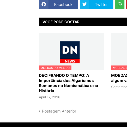
Facebook
Twitter
VOCÊ PODE GOSTAR...
MOEDAS DO MUNDO
MOEDAS 
DECIFRANDO O TEMPO: A
MOEDAS
Importância dos Algarismos
algum v
Romanos na Numismática e na
September
História
April 17, 2026
Postagem Anterior