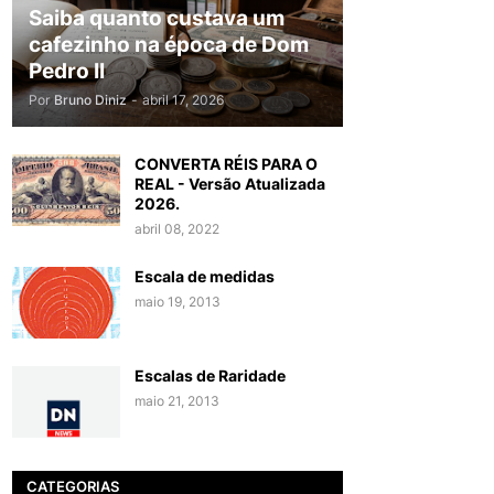
Saiba quanto custava um
cafezinho na época de Dom
Pedro II
Por
Bruno Diniz
-
abril 17, 2026
CONVERTA RÉIS PARA O
REAL - Versão Atualizada
2026.
abril 08, 2022
Escala de medidas
maio 19, 2013
Escalas de Raridade
maio 21, 2013
CATEGORIAS