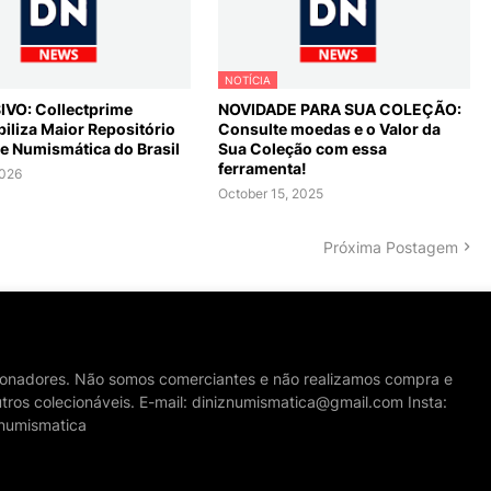
NOTÍCIA
VO: Collectprime
NOVIDADE PARA SUA COLEÇÃO:
iliza Maior Repositório
Consulte moedas e o Valor da
de Numismática do Brasil
Sua Coleção com essa
ferramenta!
2026
October 15, 2025
Próxima Postagem
cionadores. Não somos comerciantes e não realizamos compra e
tros colecionáveis. E-mail: diniznumismatica@gmail.com Insta:
numismatica