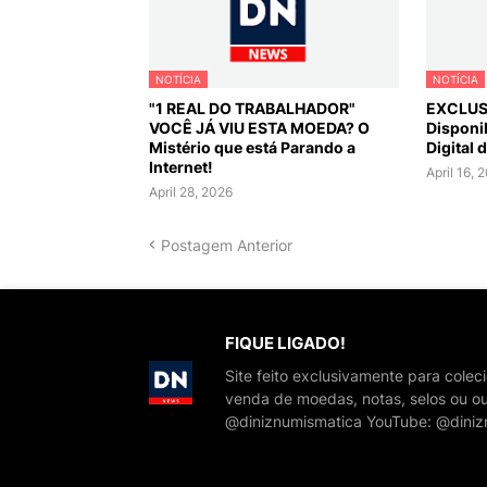
NOTÍCIA
NOTÍCIA
"1 REAL DO TRABALHADOR"
EXCLUSI
VOCÊ JÁ VIU ESTA MOEDA? O
Disponib
Mistério que está Parando a
Digital 
Internet!
April 16, 
April 28, 2026
Postagem Anterior
FIQUE LIGADO!
Site feito exclusivamente para cole
venda de moedas, notas, selos ou ou
@diniznumismatica YouTube: @diniz