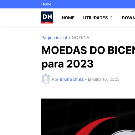
Home
HOME
UTILIDADES
DOWN
Página inicial
NOTÍCIA
MOEDAS DO BICEN
para 2023
Por
Bruno Diniz
-
janeiro 16, 2023