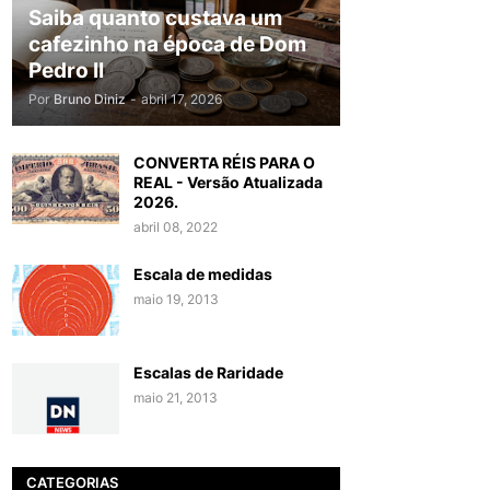
Saiba quanto custava um
cafezinho na época de Dom
Pedro II
Por
Bruno Diniz
-
abril 17, 2026
CONVERTA RÉIS PARA O
REAL - Versão Atualizada
2026.
abril 08, 2022
Escala de medidas
maio 19, 2013
Escalas de Raridade
maio 21, 2013
CATEGORIAS