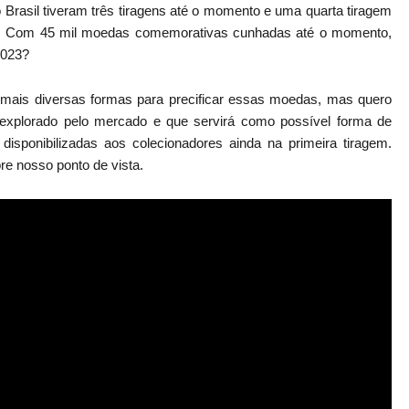
rasil tiveram três tiragens até o momento e uma quarta tiragem
ico. Com 45 mil moedas comemorativas cunhadas até o momento,
2023?
ais diversas formas para precificar essas moedas, mas quero
 explorado pelo mercado e que servirá como possível forma de
disponibilizadas aos colecionadores ainda na primeira tiragem.
re nosso ponto de vista.