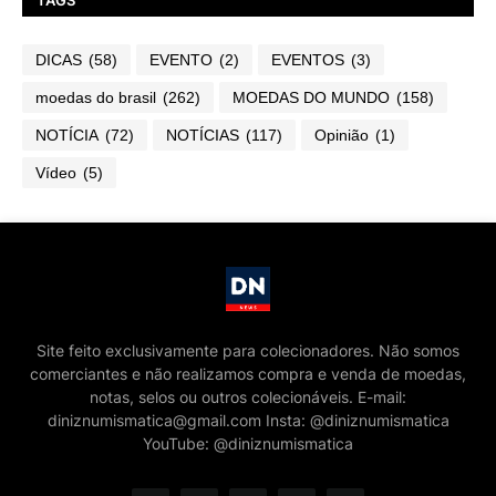
DICAS
(58)
EVENTO
(2)
EVENTOS
(3)
moedas do brasil
(262)
MOEDAS DO MUNDO
(158)
NOTÍCIA
(72)
NOTÍCIAS
(117)
Opinião
(1)
Vídeo
(5)
Site feito exclusivamente para colecionadores. Não somos
comerciantes e não realizamos compra e venda de moedas,
notas, selos ou outros colecionáveis. E-mail:
diniznumismatica@gmail.com Insta: @diniznumismatica
YouTube: @diniznumismatica