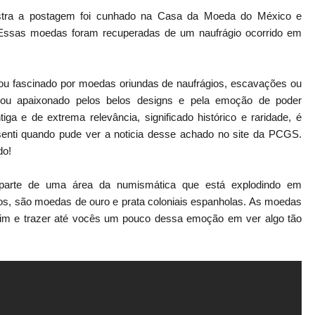
stra a postagem foi cunhado na Casa da Moeda do México e
. Essas moedas foram recuperadas de um naufrágio ocorrido em
ou fascinado por moedas oriundas de naufrágios, escavações ou
ou apaixonado pelos belos designs e pela emoção de poder
a e de extrema relevância, significado histórico e raridade, é
enti quando pude ver a noticia desse achado no site da PCGS.
do!
parte de uma área da numismática que está explodindo em
os, são moedas de ouro e prata coloniais espanholas. As moedas
mim e trazer até vocês um pouco dessa emoção em ver algo tão