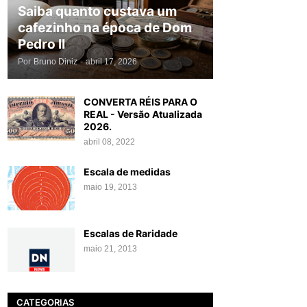
Saiba quanto custava um
cafezinho na época de Dom
Pedro II
Por
Bruno Diniz
-
abril 17, 2026
CONVERTA RÉIS PARA O
REAL - Versão Atualizada
2026.
abril 08, 2022
Escala de medidas
maio 19, 2013
Escalas de Raridade
maio 21, 2013
CATEGORIAS