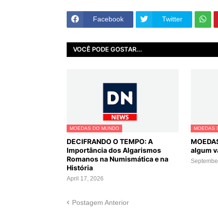
Facebook
Twitter
VOCÊ PODE GOSTAR...
MOEDAS DO MUNDO
MOEDAS 
DECIFRANDO O TEMPO: A
MOEDAS
Importância dos Algarismos
algum v
Romanos na Numismática e na
September
História
April 17, 2026
Postagem Anterior