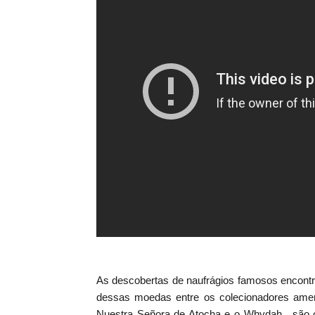
As descobertas de naufrágios famosos encontr
dessas moedas entre os colecionadores amer
Nuestra Señora de Atocha e o Whydah , são o