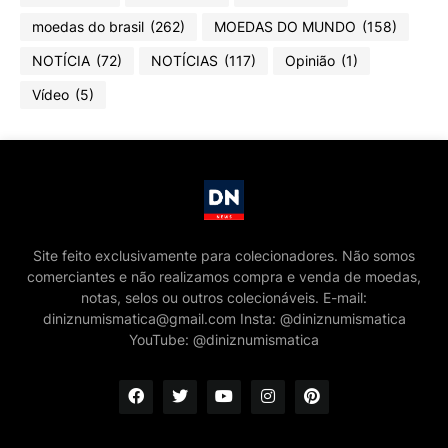
moedas do brasil
(262)
MOEDAS DO MUNDO
(158)
NOTÍCIA
(72)
NOTÍCIAS
(117)
Opinião
(1)
Vídeo
(5)
Site feito exclusivamente para colecionadores. Não somos
comerciantes e não realizamos compra e venda de moedas,
notas, selos ou outros colecionáveis. E-mail:
diniznumismatica@gmail.com Insta: @diniznumismatica
YouTube: @diniznumismatica