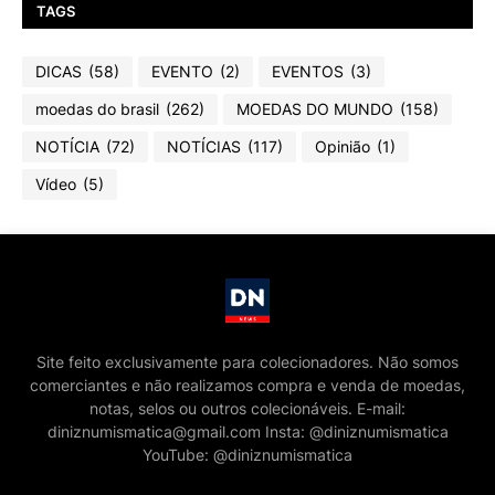
TAGS
DICAS
(58)
EVENTO
(2)
EVENTOS
(3)
moedas do brasil
(262)
MOEDAS DO MUNDO
(158)
NOTÍCIA
(72)
NOTÍCIAS
(117)
Opinião
(1)
Vídeo
(5)
Site feito exclusivamente para colecionadores. Não somos
comerciantes e não realizamos compra e venda de moedas,
notas, selos ou outros colecionáveis. E-mail:
diniznumismatica@gmail.com Insta: @diniznumismatica
YouTube: @diniznumismatica