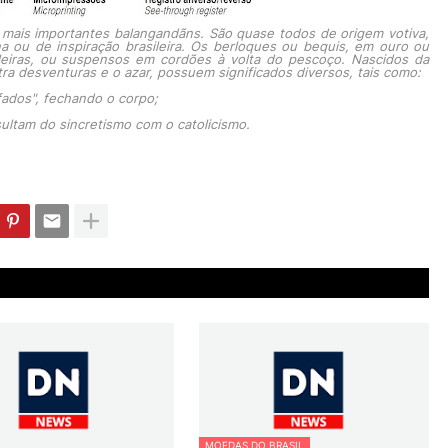
 mais importantes balangandãns. São quase todos de origem votiva,
a ou de inspiração brasileira. Os berloques ou bequis, em ouro ou
sleiras, ou suspensos em cordões à volta do pescoço. Nascidos da
a desventuras e o azar, possuem significados diversos, tais como:
fados", fechando o corpo;
sultam do sincretismo com o catolicismo.
MOEDAS DO BRASIL