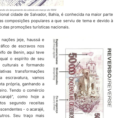
uando do lançamento da cédula em março de 1994
icional cidade de Salvador, Bahia, é conhecida na maior parte
eras composições populares a que serviu de tema e devido à
 das promoções turísticas nacionais.
 nações jeje, haussá e
tráfico de escravos nos
lfo de Benin, aqui teve
qual o espírito de seu
s culturais e formando
ativas transformações
a escravatura, vamos
nta própria, ganhando a
leiro. Tendo o comércio
acarajé", como hoje a
tos segundo receitas
ascendentes - o acarajé,
utros. Seu traço mais