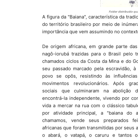
Folder distribuído q
A figura da "Baiana", característica da trad
do território brasileiro por meio de inúm
importância que vem assumindo no contexto
De origem africana, em grande parte das
nagô-iorubá trazidas para o Brasil pelo 
chamados ciclos da Costa da Mina e do Go
seu passado marcado pela escravidão, à 
povo se opôs, resistindo às influência
movimentos revolucionários. Após grad
sociais que culminaram na abolição d
encontrá-la independente, vivendo por co
vida a mercar na rua com o clássico tabu
por atividade principal, a "baiana do 
chamamos, vende seus preparados fei
africanas que foram transmitidas por seus 
o abará, o vatapá, o caruru e tantos o