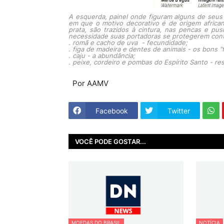
A esquerda, painel onde figuram alguns de seus
em que o motivo decorativo é de origem african
prata, são trazidos à cintura, nas pencas e pu
necessidade suas portadoras se protegerem contr
. romã e cacho de uva - fecundidade;
. figa de madeira e dentes de animais - os bons "
. caju - a abundância;
. peixe, cordeiro e pombas do Espírito Santo - re
Por
AAMV
Facebook
Twitter
VOCÊ PODE GOSTAR...
MOEDAS DO BRASIL
NOTÍCIA