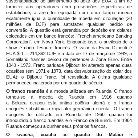
sustentabilidade do alinhamento do dólar dos EUA, a fim de
fornecer aos operadores com prescrições específicas de
estabilidade, a área foi equipada com uma tampa moeda
exatamente igual à quantidade de moeda em circulação (20
milhões de DJF) para satisfazer qualquer pedido de
conversão. A questão está garantida por depósito em dólares
colocados em um banco francês: "French americano Banking
Corporation", em Nova York. Enquanto isso, o privilégio de o
show é dado Tesouro francês. O valor da Franc-Djibouti é
EUA $ 1 = 214,392 DJF e a data de 17 de março de 1949, a
Somaliland francês deixou de pertencer à Zona Euro. Entre
1949 - 1973, Franc paridade Djibouti foi alterado apenas duas
ocasiões (em 1971 e 1973, data desvalorização do dólar dos
EUA): o Djibouti Franc, foi reavaliada. A última igualdade
permaneceu inalterada por um quarto de século.
O
franco ruandês
é a moeda utilizada em
Ruanda. O franco
tornou-se a moeda de Ruanda em 1916 quando
a
Bélgica
ocupou esta antiga colônia alemã e o
franco
congolês
substituiu a rupia afro-germânica oriental. O franco
congolês foi utilizado em Ruanda até 1960, quando foi
introduzido o franco ruandês e o
Franco de Burundi. Em 1964
Ruanda começou a cunhar seus próprios francos.
O
kwacha
,
cuacha
ou
quacha
do Maláui
é