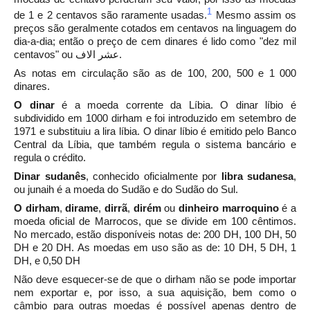
1
de 1 e 2 centavos são raramente usadas.
Mesmo assim os
preços são geralmente cotados em centavos na linguagem do
dia-a-dia; então o preço de cem dinares é lido como "dez mil
centavos" ou عشر الاف.
As notas em circulação são as de 100, 200, 500 e 1 000
dinares.
O
dinar
é a
moeda
corrente da
Líbia. O dinar líbio é
subdividido em 1000
dirham
e foi introduzido em setembro de
1971 e substituiu a
lira líbia. O dinar líbio é emitido pelo Banco
Central da Líbia, que também regula o sistema bancário e
regula o crédito.
Dinar sudanês
, conhecido oficialmente por
libra sudanesa
,
ou junaih é a moeda do
Sudão
e do
Sudão do Sul.
O
dirham
,
dirame
,
dirrã
,
dirém
ou
dinheiro
marroquino
é a
moeda oficial de
Marrocos,
que se divide em 100 cêntimos.
No mercado, estão disponíveis notas de: 200 DH, 100 DH, 50
DH e 20 DH. As moedas em uso são as de: 10 DH, 5 DH, 1
DH, e 0,50 DH
Não deve esquecer-se de que o dirham não se pode importar
nem exportar e, por isso, a sua aquisição, bem como o
câmbio para outras moedas é possível apenas dentro de