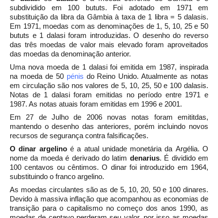
subdividido em 100 bututs. Foi adotado em
1971
em
substituição da
libra da Gâmbia
à taxa de 1 libra = 5 dalasis.
Em 1971, moedas com as denominações de 1, 5, 10, 25 e 50
bututs e 1 dalasi foram introduzidas. O desenho do reverso
das três moedas de valor mais elevado foram aproveitados
das moedas da denominação anterior.
Uma nova moeda de 1 dalasi foi emitida em
1987, inspirada
na moeda de 50
pénis
do
Reino Unido. Atualmente as notas
em circulação são nos valores de 5, 10, 25, 50 e 100 dalasis.
Notas de 1 dalasi foram emitidas no período entre
1971
e
1987. As notas atuais foram emitidas em 1996 e 2001.
Em
27 de Julho
de
2006
novas notas foram emititdas,
mantendo o desenho das anteriores, porém incluindo novos
recursos de segurança contra falsificações.
O
dinar argelino
é a atual
unidade monetária
da
Argélia. O
nome da moeda é derivado do
latim
denarius
. É dividido em
100 centavos ou cêntimos. O dinar foi introduzido em
1964,
substituindo o franco argelino.
As moedas circulantes são as de 5, 10, 20, 50 e 100 dinares.
Devido à massiva
inflação
que acompanhou as economias de
transição para o
capitalismo
no começo dos
anos 1990, as
moedas de centavo perderam seu valor, por isso as moedas