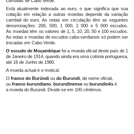
cambiais de Cabo Verde.
Está atualmente indexada ao euro, o que significa que sua
cotação em relação a outras moedas depende da
variação
cambial
do euro. As
notas
em circulação têm as seguintes
denominações: 200, 500, 1 000, 2 000 e 5 000 escudos.
As
moedas
têm os valores de 1, 5, 10, 20, 50 e 100 escudos.
As notas e moedas de escudos cabo-verdianos só podem ser
trocadas em Cabo Verde.
O
escudo de
Moçambique
foi a moeda oficial deste país de
1
de Janeiro
de
1914, quando ainda era uma colónia
portuguesa,
até
16 de Junho
de
1980.
A moeda actual é o
metical
.
O
franco do Burúndi
ou
do Burundi
, de nome oficial,
ou
franco burundiano
,
burundinense
ou
burundinês
é
a
moeda
do
Burúndi. Divide-se em 100 cêntimos.