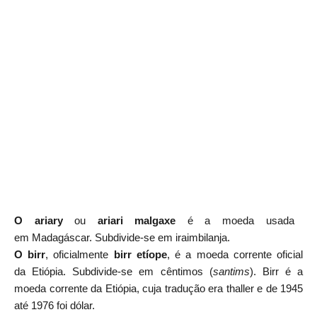
O
ariary
ou
ariari
malgaxe
é a
moeda
usada
em
Madagáscar. Subdivide-se em iraimbilanja.
O
birr
, oficialmente
birr etíope
, é a
moeda
corrente oficial
da
Etiópia. Subdivide-se em cêntimos (
santims
). Birr é a
moeda corrente da Etiópia, cuja tradução era thaller e de 1945
até 1976 foi dólar.