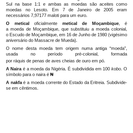
Sul
na base 1:1 e ambas as moedas são aceites como
moedas no
Lesoto. Em
7 de Janeiro
de
2005
eram
necessários 7,97177 maloti para um
euro.
O
metical
oficialmente
metical de Moçambique
, é
a
moeda
de
Moçambique, que substituiu a moeda colonial,
o
Escudo de Moçambique, em
16 de Junho
de
1980
(vigésimo
aniversário do
Massacre de Mueda).
O nome desta moeda tem origem numa antiga “moeda”,
usada no período pré-colonial, formada
por
ráquis
de
penas
de
aves
cheias de
ouro
em pó.
A Naira
é a moeda da
Nigéria. É subdividida em 100
kobo
. O
símbolo para o naira é
₦
A
nakfa
é a moeda corrente do
Estado da Eritreia. Subdivide-
se em cêntimos.