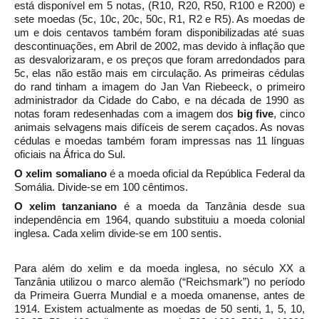
está disponível em 5 notas, (R10, R20, R50, R100 e R200) e
sete moedas (5c, 10c, 20c, 50c, R1, R2 e R5). As moedas de
um e dois centavos também foram disponibilizadas até suas
descontinuações, em Abril de 2002, mas devido à
inflação
que
as desvalorizaram, e os preços que foram arredondados para
5c, elas não estão mais em circulação. As primeiras cédulas
do rand tinham a imagem do
Jan Van Riebeeck, o primeiro
administrador da
Cidade do Cabo, e na
década de 1990
as
notas foram redesenhadas com a imagem dos
big five
, cinco
animais selvagens mais difíceis de serem caçados. As novas
cédulas e moedas também foram impressas nas 11 línguas
oficiais na África do Sul.
O xelim somaliano
é a moeda oficial da República Federal da
Somália. Divide-se em 100 cêntimos.
O xelim tanzaniano
é a moeda da Tanzânia desde sua
independência em 1964, quando substituiu a moeda colonial
inglesa. Cada xelim divide-se em 100 sentis.
Para além do xelim e da moeda inglesa, no século XX a
Tanzânia utilizou o marco alemão (“Reichsmark”) no período
da Primeira Guerra Mundial e a moeda omanense, antes de
1914. Existem actualmente as moedas de 50 senti, 1, 5, 10,