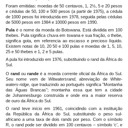
Foram emitidas: moedas de 50 centavos, 1, 2½, 5 e 20 pesos
e cédulas de 50, 100 e 500 pesos (a partir de 1975), a cédula
de 1000 pesos foi introduzida em 1978, seguida pelas cédulas
de 5000 pesos em 1984 e 10000 pesos em 1990.
Pula
é o nome da
moeda
do
Botswana
. Está dividida em 100
thebes. Pula significa
chuva
em
tswana
e sua fração, o thebe,
significa
gota, em referencia ao escasso e precioso líquido.
Existem notas
de 10, 20 50 e 100 pulas e moedas de 1, 5, 10,
25 e 50 thebes e 1, 2 e 5 pulas.
A pula foi introduzido em
1976, substituindo o
rand
da
África do
Sul.
O
rand
ou
rande
é a
moeda
corrente oficial da
África do Sul.
Seu nome vem de
Witwatersrand
, abreviação de
White-
waters-ridge
, que traduzindo ao português significa "Montanha
das Águas Brancas"; montanha essa que tem a cidade
de
Johannesburgo
construída e onde era a maior reserva
de
ouro
da África do Sul.
O rand teve início em 1961, coincidindo com a instituição
da
República da África do Sul, substituindo o
peso sul-
africano
a uma taxa de dois rands por peso. Com o símbolo
R, o rand pode ser dividido em 100 centavos – símbolo ‘c’, e