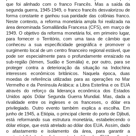
que foi alinhado com o franco Francês. Mas a saída da
segunda guerra, 1945-1949, o franco francês desvalorizou de
forma constante e ganhou sua paridade das colônias franco.
Neste contexto, a reforma monetária ampla foi realizada na
área denominada Somalilândia Francesa (CFS), em março de
1949. O objetivo da reforma monetária foi, em primeiro lugar,
para fornecer o Território, com uma taxa de câmbio que
conheceu a sua especificidade geográfica e promover o
surgimento local de um centro financeiro regional estável, que
pode ser especialmente para o profundamente enraizado na
sub-região (Iémen, Sudão e Somália) e, por outro, para se
proteger contra a deterioração da situação na Indochina
interesses econômicos britânicos. Naquela época, duas
moedas de referência utilizadas para as operações no Mar
Vermelho e da Península Arábica: a Libra Esterlina e os EUA
através do reforço da liderança econômica dos Estados
Unidos após Dólar Segunda Guerra Mundial. Mas, dada a
rivalidade entre os ingleses e os franceses, o dólar era
privilegiado. Outro evento também explica a escolha. Em
junho de 1945, a Etiópia, o principal cliente do porto de Djibuti,
está reformando sua estrutura monetária, estabelecendo o
dólar etíope, que está atrelado ao dólar dos EUA. Assim, dado
o afastamento e isolamento da área, para garantir a