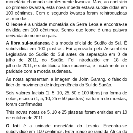
monetária chamada simplesmente kwanza. Mas, ao contrário
do primeiro kwanza, esta nova moeda estava subdivididas em
100 cêntimos. Com o segundo kwanza foram reintroduzidas
as moedas.
O
leone
é a unidade monetária da
Serra Leoa
e encontra-se
dividida em 100 cêntimos. Sendo que leone é uma palavra
derivada do nome do país.
A
libra sul-sudanesa
é a moeda oficial do
Sudão do Sul. É
subdividida em 100
piastras
. Foi aprovado pela
Assembleia
Legislativa do Sudão do Sul
antes da separação em
9 de
julho
de
2011, do
Sudão. Foi introduzido em
18 de
julho
de
2011, e substituiu a
libra sudanesa, e inicialmente em
paridade com a moeda sudanesa.
As notas apresentam a imagem de
John Garang, o falecido
líder do movimento de independência do Sul do Sudão.
Seis valores faciais (1, 5, 10, 25, 50 e 100 libras) na forma de
notas, e cinco (1, 5, 10, 25 e 50 piastras) na forma de moedas,
foram confirmadas.
Três novas notas de 5, 10 e 25 piastras foram emitidas em
19
de outubro
de
2011.
O
loti
é a unidade monetária do
Lesoto. Encontra-se
subdividido em 100 cêntimos. Está ligado ao
rand
da
África do