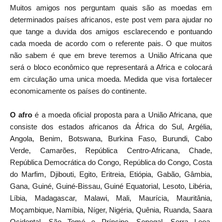
Muitos amigos nos perguntam quais são as moedas em
determinados países africanos, este post vem para ajudar no
que tange a duvida dos amigos esclarecendo e pontuando
cada moeda de acordo com o referente pais. O que muitos
não sabem é que em breve teremos a União Africana que
será o bloco econômico que representará a Africa e colocará
em circulação uma unica moeda. Medida que visa fortalecer
economicamente os países do continente.
O afro
é a moeda oficial proposta para a União Africana, que
consiste dos estados africanos da África do Sul, Argélia,
Angola, Benim, Botswana, Burkina Faso, Burundi, Cabo
Verde, Camarões, República Centro-Africana, Chade,
República Democrática do Congo, República do Congo, Costa
do Marfim, Djibouti, Egito, Eritreia, Etiópia, Gabão, Gâmbia,
Gana, Guiné, Guiné-Bissau, Guiné Equatorial, Lesoto, Libéria,
Líbia, Madagascar, Malawi, Mali, Maurícia, Mauritânia,
Moçambique, Namíbia, Níger, Nigéria, Quênia, Ruanda, Saara
Ocidental, São Tomé e Príncipe, Senegal, Serra Leoa,