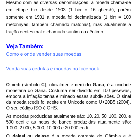
Mesmo com as diversas denominações, a moeda chama-se
em etíope birr desde 1903 (1 birr = 16 ghersh), porém
somente em 1931 a moeda foi decimalizada (1 birr = 100
metonnyas, também chamado matonas), mas atualmente a
fração centesimal é chamada santim ou cêntimo.
Veja Também:
Como e onde vender suas moedas.
Venda suas cédulas e moedas no facebook
O
cedi
(símbolo
₵
), oficialmente
cedi do Gana
, é a
unidade
monetária
do
Gana. Costuma ser dividido em 100 pesewas,
embora a inflação tenha eliminado essas subdivisões. O sinal
da moeda (cedi) foi aceite em Unicode como U+20B5 (2004).
O seu código ISO é GHS.
As moedas produzidas atualmente são: 10, 20, 50, 100, 200, e
500 cedi e as notas de banco produzidas atualmente são:
1 000, 2 000, 5 000, 10 000 e 20 000 cedi.
O
dalasi
ou
dalase
é a moeda corrente de
Gâmbia
e é