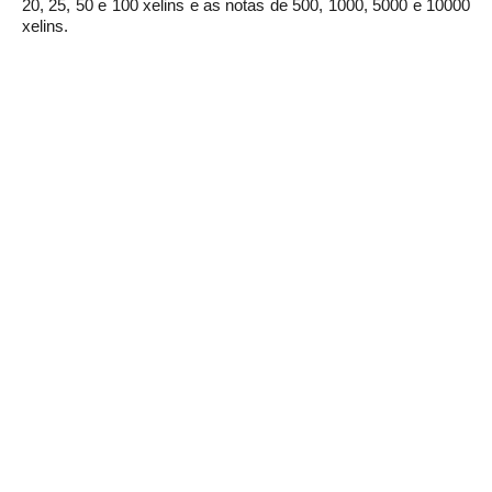
20, 25, 50 e 100 xelins e as notas de 500, 1000, 5000 e 10000
xelins.