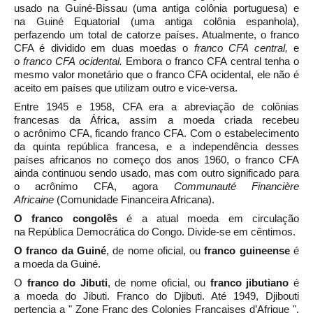
usado na
Guiné-Bissau
(uma antiga
colônia portuguesa) e
na
Guiné Equatorial
(uma antiga
colônia espanhola),
perfazendo um total de catorze países. Atualmente, o franco
CFA é dividido em duas
moedas
o
franco CFA central,
e
o
franco CFA ocidental.
Embora o franco CFA central tenha o
mesmo
valor monetário
que o franco CFA ocidental, ele não é
aceito em países que utilizam outro e vice-versa.
Entre 1945 e 1958, CFA era a abreviação de colônias
francesas da África, assim a moeda criada recebeu
o
acrônimo
CFA, ficando franco CFA. Com o estabelecimento
da
quinta república francesa, e a independência desses
países africanos no começo dos anos 1960, o franco CFA
ainda continuou sendo usado, mas com outro significado para
o acrônimo CFA, agora
Communauté Financière
Africaine
(Comunidade Financeira Africana).
O
franco congolês
é a atual
moeda
em circulação
na
República Democrática do Congo. Divide-se em cêntimos.
O
franco da Guiné
, de nome oficial, ou
franco guineense
é
a
moeda
da
Guiné.
O
franco do Jibuti
, de nome oficial, ou
franco jibutiano
é
a
moeda
do
Jibuti. Franco do Djibuti. Até 1949, Djibouti
pertencia a " Zone Franc des Colonies Françaises d’Afrique ",