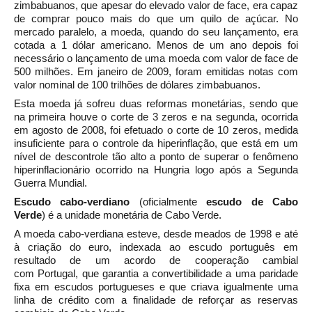
zimbabuanos, que apesar do elevado valor de face, era capaz
de comprar pouco mais do que um quilo de açúcar. No
mercado paralelo, a moeda, quando do seu lançamento, era
cotada a 1
dólar americano. Menos de um ano depois foi
necessário o lançamento de uma moeda com valor de face de
500 milhões.
Em janeiro de 2009, foram emitidas notas com
valor nominal de 100 trilhões de dólares zimbabuanos.
Esta moeda já sofreu duas reformas monetárias, sendo que
na primeira houve o corte de 3 zeros e na segunda, ocorrida
em agosto de 2008, foi efetuado o corte de 10 zeros, medida
insuficiente para o controle da
hiperinflação, que está em um
nível de descontrole tão alto a ponto de superar o fenômeno
hiperinflacionário ocorrido na
Hungria
logo após a
Segunda
Guerra Mundial.
Escudo cabo-verdiano
(oficialmente
escudo de Cabo
Verde
) é a
unidade monetária
de
Cabo Verde.
A moeda cabo-verdiana esteve, desde meados de
1998
e até
à criação do
euro, indexada ao
escudo português
em
resultado de um acordo de cooperação cambial
com
Portugal,
que garantia a convertibilidade a uma paridade
fixa em escudos portugueses e que criava igualmente uma
linha de crédito com a finalidade de reforçar as reservas