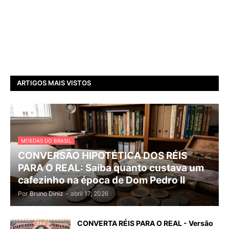
ARTIGOS MAIS VISTOS
MOEDAS DO BRASIL
CONVERSÃO HIPOTÉTICA DOS RÉIS
PARA O REAL: Saiba quanto custava um
cafezinho na época de Dom Pedro II
Por
Bruno Diniz
-
abril 17, 2026
CONVERTA RÉIS PARA O REAL - Versão