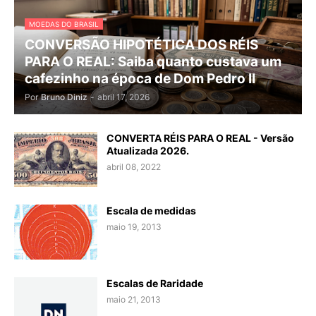
MOEDAS DO BRASIL
CONVERSÃO HIPOTÉTICA DOS RÉIS
PARA O REAL: Saiba quanto custava um
cafezinho na época de Dom Pedro II
Por
Bruno Diniz
-
abril 17, 2026
CONVERTA RÉIS PARA O REAL - Versão
Atualizada 2026.
abril 08, 2022
Escala de medidas
maio 19, 2013
Escalas de Raridade
maio 21, 2013