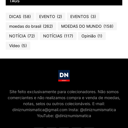
TAGS
DICAS
(58)
EVENTO
(2)
EVENTOS
(3)
moedas do brasil
(262)
MOEDAS DO MUNDO
(158)
NOTÍCIA
(72)
NOTÍCIAS
(117)
Opinião
(1)
Vídeo
(5)
Site feito exclusivamente para colecionadores. Não somos
comerciantes e não realizamos compra e venda de moedas,
notas, selos ou outros colecionáveis. E-mail:
diniznumismatica@gmail.com Insta: @diniznumismatica
YouTube: @diniznumismatica