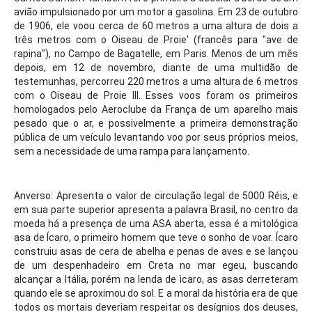
avião impulsionado por um motor a gasolina. Em 23 de outubro 
de 1906, ele voou cerca de 60 metros a uma altura de dois a 
três metros com o Oiseau de Proie' (francês para "ave de 
rapina"), no Campo de Bagatelle, em Paris. Menos de um mês 
depois, em 12 de novembro, diante de uma multidão de 
testemunhas, percorreu 220 metros a uma altura de 6 metros 
com o Oiseau de Proie III. Esses voos foram os primeiros 
homologados pelo Aeroclube da França de um aparelho mais 
pesado que o ar, e possivelmente a primeira demonstração 
pública de um veículo levantando voo por seus próprios meios, 
sem a necessidade de uma rampa para lançamento.
Anverso: Apresenta o valor de circulação legal de 5000 Réis, e 
em sua parte superior apresenta a palavra Brasil, no centro da 
moeda há a presença de uma ASA aberta, essa é a mitológica 
asa de Ícaro, o primeiro homem que teve o sonho de voar. Ícaro 
construiu asas de cera de abelha e penas de aves e se lançou 
de um despenhadeiro em Creta no mar egeu, buscando 
alcançar a Itália, porém na lenda de ìcaro, as asas derreteram 
quando ele se aproximou do sol. E a moral da história era de que 
todos os mortais deveriam respeitar os desígnios dos deuses, 