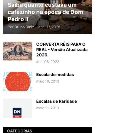
Saiba quanto custava um
cafezinho na época de Dom
Pedro II
Por
Bruno Diniz
-
abril 17, 2026
CONVERTA RÉIS PARA O
REAL - Versão Atualizada
2026.
abril 08, 2022
Escala de medidas
maio 19, 2013
Escalas de Raridade
maio 21, 2013
CATEGORIAS