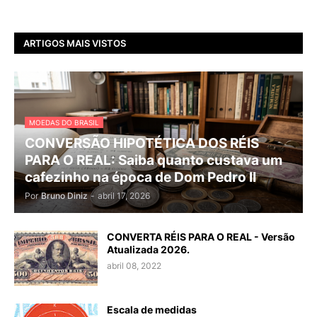
ARTIGOS MAIS VISTOS
MOEDAS DO BRASIL
CONVERSÃO HIPOTÉTICA DOS RÉIS
PARA O REAL: Saiba quanto custava um
cafezinho na época de Dom Pedro II
Por
Bruno Diniz
-
abril 17, 2026
CONVERTA RÉIS PARA O REAL - Versão
Atualizada 2026.
abril 08, 2022
Escala de medidas