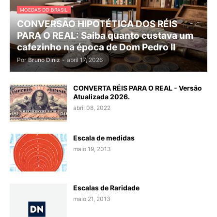
MOEDAS DO BRASIL
CONVERSÃO HIPOTÉTICA DOS RÉIS
PARA O REAL: Saiba quanto custava um
cafezinho na época de Dom Pedro II
Por
Bruno Diniz
-
abril 17, 2026
CONVERTA RÉIS PARA O REAL - Versão
Atualizada 2026.
abril 08, 2022
Escala de medidas
maio 19, 2013
Escalas de Raridade
maio 21, 2013