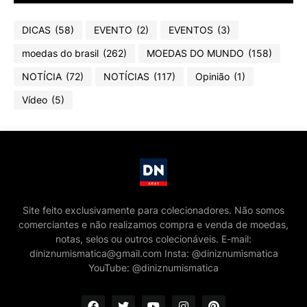
DICAS
(58)
EVENTO
(2)
EVENTOS
(3)
moedas do brasil
(262)
MOEDAS DO MUNDO
(158)
NOTÍCIA
(72)
NOTÍCIAS
(117)
Opinião
(1)
Vídeo
(5)
Site feito exclusivamente para colecionadores. Não somos
comerciantes e não realizamos compra e venda de moedas,
notas, selos ou outros colecionáveis. E-mail:
diniznumismatica@gmail.com Insta: @diniznumismatica
YouTube: @diniznumismatica