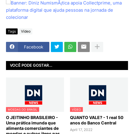
Tags
Vídeo
Facebook
VOCÊ PODE GOSTAR...
MOEDAS DO BRASIL
VÍDEO
O JEITINHO BRASILEIRO -
QUANTO VALE? - 1 real 50
Uma prática imunda que
anos do Banco Central
alimenta comerciantes de
April 17, 2022
moedas e outros itens nas