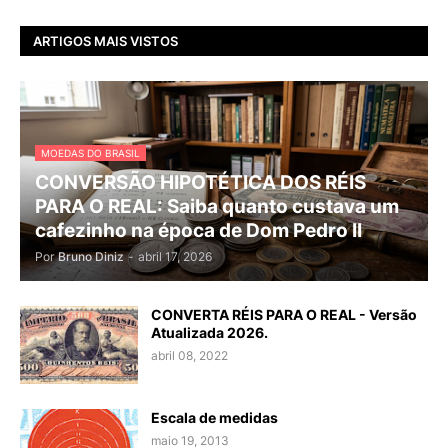
ARTIGOS MAIS VISTOS
MOEDAS DO BRASIL
CONVERSÃO HIPOTÉTICA DOS RÉIS
PARA O REAL: Saiba quanto custava um
cafezinho na época de Dom Pedro II
Por
Bruno Diniz
-
abril 17, 2026
CONVERTA RÉIS PARA O REAL - Versão
Atualizada 2026.
abril 08, 2022
Escala de medidas
maio 19, 2013