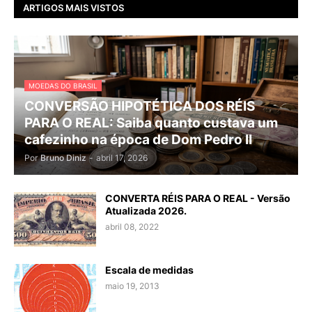
ARTIGOS MAIS VISTOS
MOEDAS DO BRASIL
CONVERSÃO HIPOTÉTICA DOS RÉIS
PARA O REAL: Saiba quanto custava um
cafezinho na época de Dom Pedro II
Por
Bruno Diniz
-
abril 17, 2026
CONVERTA RÉIS PARA O REAL - Versão
Atualizada 2026.
abril 08, 2022
Escala de medidas
maio 19, 2013