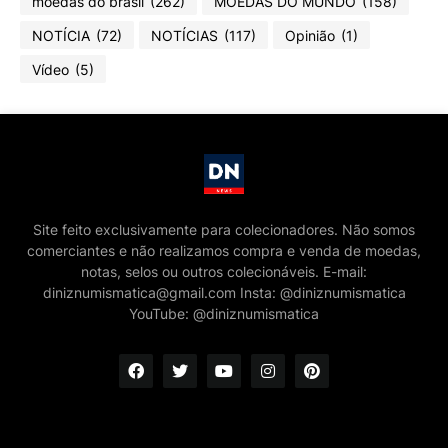
moedas do brasil
(262)
MOEDAS DO MUNDO
(158)
NOTÍCIA
(72)
NOTÍCIAS
(117)
Opinião
(1)
Vídeo
(5)
Site feito exclusivamente para colecionadores. Não somos
comerciantes e não realizamos compra e venda de moedas,
notas, selos ou outros colecionáveis. E-mail:
diniznumismatica@gmail.com Insta: @diniznumismatica
YouTube: @diniznumismatica