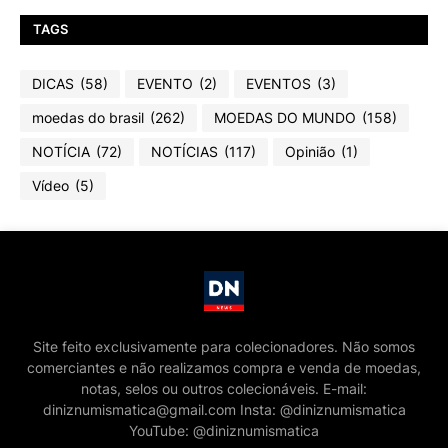
TAGS
DICAS
(58)
EVENTO
(2)
EVENTOS
(3)
moedas do brasil
(262)
MOEDAS DO MUNDO
(158)
NOTÍCIA
(72)
NOTÍCIAS
(117)
Opinião
(1)
Vídeo
(5)
Site feito exclusivamente para colecionadores. Não somos
comerciantes e não realizamos compra e venda de moedas,
notas, selos ou outros colecionáveis. E-mail:
diniznumismatica@gmail.com Insta: @diniznumismatica
YouTube: @diniznumismatica