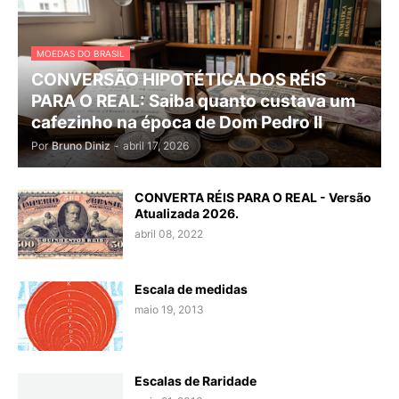
MOEDAS DO BRASIL
CONVERSÃO HIPOTÉTICA DOS RÉIS
PARA O REAL: Saiba quanto custava um
cafezinho na época de Dom Pedro II
Por
Bruno Diniz
-
abril 17, 2026
CONVERTA RÉIS PARA O REAL - Versão
Atualizada 2026.
abril 08, 2022
Escala de medidas
maio 19, 2013
Escalas de Raridade