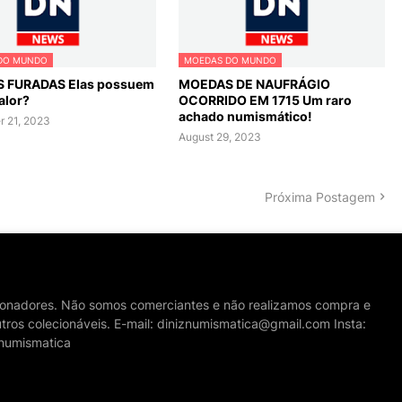
DO MUNDO
MOEDAS DO MUNDO
 FURADAS Elas possuem
MOEDAS DE NAUFRÁGIO
alor?
OCORRIDO EM 1715 Um raro
achado numismático!
 21, 2023
August 29, 2023
Próxima Postagem
cionadores. Não somos comerciantes e não realizamos compra e
tros colecionáveis. E-mail: diniznumismatica@gmail.com Insta:
numismatica