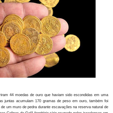
briram 44 moedas de ouro que haviam sido escondidas em uma
as juntas acumulam 170 gramas de peso em ouro, também foi
 de um muro de pedra durante escavações na reserva natural de
s Colinas de Golã (território sírio ocupado pelos israelenses em