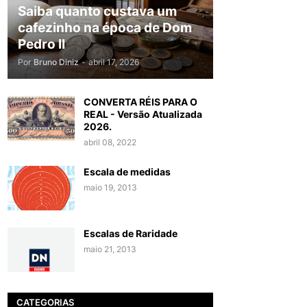
Saiba quanto custava um
cafezinho na época de Dom
Pedro II
Por
Bruno Diniz
-
abril 17, 2026
CONVERTA RÉIS PARA O
REAL - Versão Atualizada
2026.
abril 08, 2022
Escala de medidas
maio 19, 2013
Escalas de Raridade
maio 21, 2013
CATEGORIAS