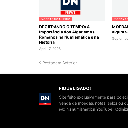
MOEDAS DO MUNDO
MOEDAS 
DECIFRANDO O TEMPO: A
MOEDAS
Importância dos Algarismos
algum v
Romanos na Numismática e na
September
História
April 17, 2026
Postagem Anterior
FIQUE LIGADO!
Site feito exclusivamente para cole
venda de moedas, notas, selos ou ou
@diniznumismatica YouTube: @diniz