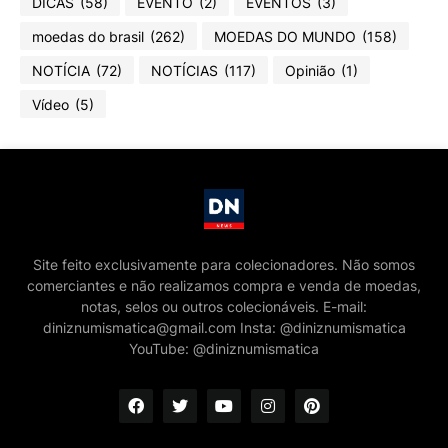
DICAS
(58)
EVENTO
(2)
EVENTOS
(3)
moedas do brasil
(262)
MOEDAS DO MUNDO
(158)
NOTÍCIA
(72)
NOTÍCIAS
(117)
Opinião
(1)
Vídeo
(5)
Site feito exclusivamente para colecionadores. Não somos
comerciantes e não realizamos compra e venda de moedas,
notas, selos ou outros colecionáveis. E-mail:
diniznumismatica@gmail.com Insta: @diniznumismatica
YouTube: @diniznumismatica