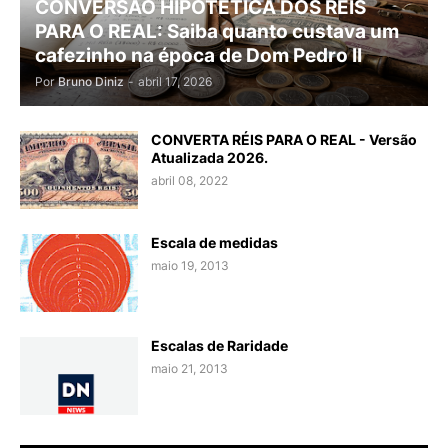
CONVERSÃO HIPOTÉTICA DOS RÉIS
PARA O REAL: Saiba quanto custava um
cafezinho na época de Dom Pedro II
Por
Bruno Diniz
-
abril 17, 2026
CONVERTA RÉIS PARA O REAL - Versão
Atualizada 2026.
abril 08, 2022
Escala de medidas
maio 19, 2013
Escalas de Raridade
maio 21, 2013