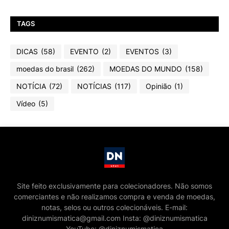
TAGS
DICAS
(58)
EVENTO
(2)
EVENTOS
(3)
moedas do brasil
(262)
MOEDAS DO MUNDO
(158)
NOTÍCIA
(72)
NOTÍCIAS
(117)
Opinião
(1)
Vídeo
(5)
Site feito exclusivamente para colecionadores. Não somos
comerciantes e não realizamos compra e venda de moedas,
notas, selos ou outros colecionáveis. E-mail:
diniznumismatica@gmail.com Insta: @diniznumismatica
YouTube: @diniznumismatica