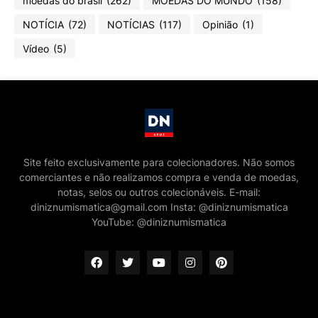
moedas do brasil
(262)
MOEDAS DO MUNDO
(158)
NOTÍCIA
(72)
NOTÍCIAS
(117)
Opinião
(1)
Vídeo
(5)
Site feito exclusivamente para colecionadores. Não somos
comerciantes e não realizamos compra e venda de moedas,
notas, selos ou outros colecionáveis. E-mail:
diniznumismatica@gmail.com Insta: @diniznumismatica
YouTube: @diniznumismatica