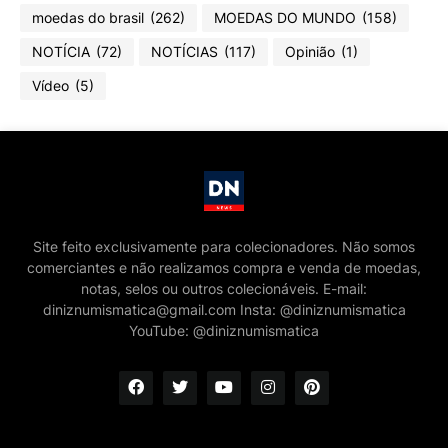
moedas do brasil
(262)
MOEDAS DO MUNDO
(158)
NOTÍCIA
(72)
NOTÍCIAS
(117)
Opinião
(1)
Vídeo
(5)
Site feito exclusivamente para colecionadores. Não somos
comerciantes e não realizamos compra e venda de moedas,
notas, selos ou outros colecionáveis. E-mail:
diniznumismatica@gmail.com Insta: @diniznumismatica
YouTube: @diniznumismatica