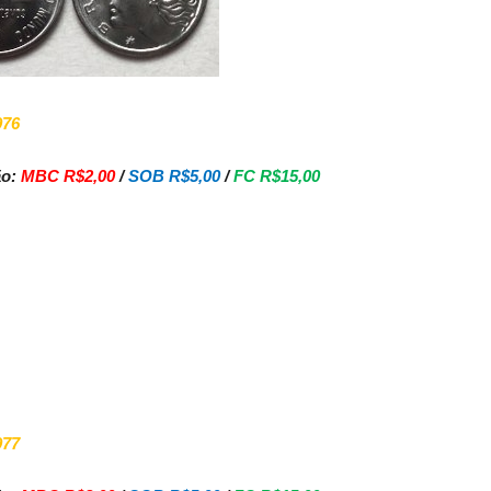
976
ão:
MBC R$2,00
/
SOB R$5,00
/
FC R$15,00
977