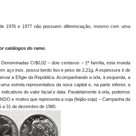
 de 1976 e 1977 não possuem diferenciação, mesmo com uma
or catálogos do ramo.
–
Denominadas Cr$0,02 – dois centavos – 1ª família, esta moeda
 aço inox, possui bordo liso e peso de 2,21g. A espessura é de
ar a Efígie da República. Acompanhando a orla, à esquerda, a
ma estrela representativa da nova capital e, na parte inferior, a
indicativos do valor facial e data. Paralelamente à orla, podemos
O e motivo que representa a soja (feijão-soja) – Campanha da
75 a 31 de dezembro de 1980.