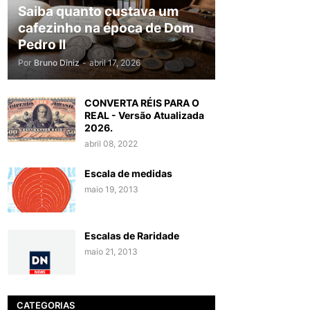
Saiba quanto custava um
cafezinho na época de Dom
Pedro II
Por
Bruno Diniz
-
abril 17, 2026
CONVERTA RÉIS PARA O
REAL - Versão Atualizada
2026.
abril 08, 2022
Escala de medidas
maio 19, 2013
Escalas de Raridade
maio 21, 2013
CATEGORIAS