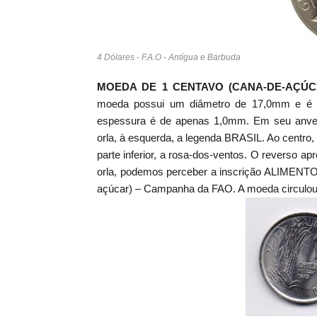
4 Dólares - F.A.O - Antígua e Barbuda
MOEDA DE 1 CENTAVO (CANA-DE-AÇÚ
moeda possui um diâmetro de 17,0mm e é c
espessura é de apenas 1,0mm. Em seu anver
orla, à esquerda, a legenda BRASIL. Ao centro, 
parte inferior, a rosa-dos-ventos. O reverso apr
orla, podemos perceber a inscrição ALIMENT
açúcar) – Campanha da FAO. A moeda circulou 