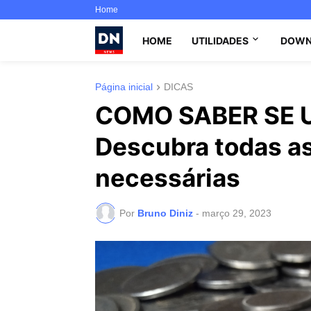
Home
HOME
UTILIDADES
DOWN
Página inicial
DICAS
COMO SABER SE 
Descubra todas as
necessárias
Por
Bruno Diniz
-
março 29, 2023