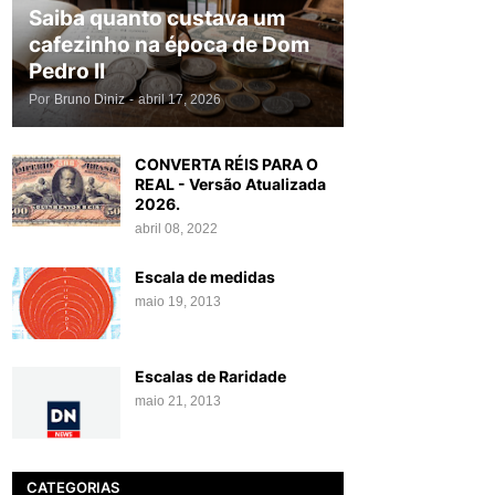
Saiba quanto custava um
cafezinho na época de Dom
Pedro II
Por
Bruno Diniz
-
abril 17, 2026
CONVERTA RÉIS PARA O
REAL - Versão Atualizada
2026.
abril 08, 2022
Escala de medidas
maio 19, 2013
Escalas de Raridade
maio 21, 2013
CATEGORIAS