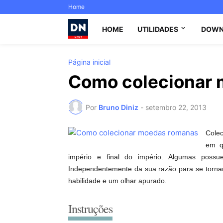
Home
HOME
UTILIDADES
DOWN
Página inicial
Como colecionar
Por
Bruno Diniz
-
setembro 22, 2013
Colec
em qu
império e final do império. Algumas poss
Independentemente da sua razão para se tornar
habilidade e um olhar apurado.
Instruções