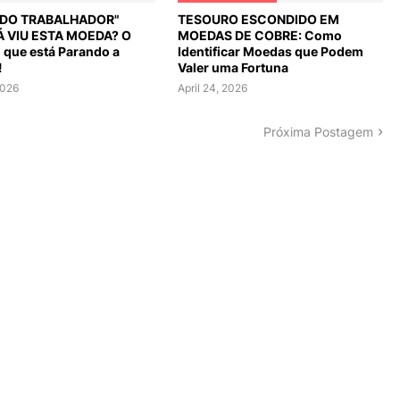
L DO TRABALHADOR"
TESOURO ESCONDIDO EM
Á VIU ESTA MOEDA? O
MOEDAS DE COBRE: Como
o que está Parando a
Identificar Moedas que Podem
!
Valer uma Fortuna
2026
April 24, 2026
Próxima Postagem