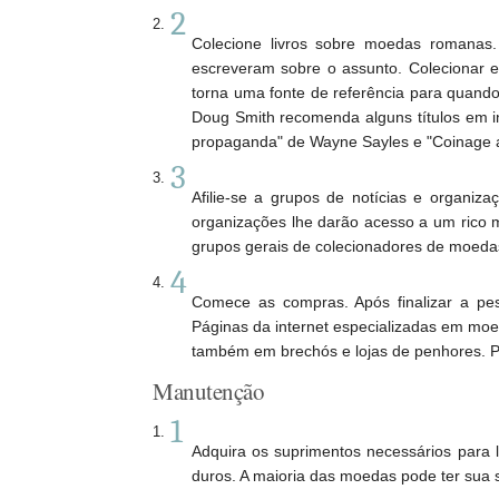
2
Colecione livros sobre moedas romanas. A
escreveram sobre o assunto. Colecionar 
torna uma fonte de referência para quando
Doug Smith recomenda alguns títulos em ing
propaganda" de Wayne Sayles e "Coinage an
3
Afilie-se a grupos de notícias e organi
organizações lhe darão acesso a um rico m
grupos gerais de colecionadores de moeda
4
Comece as compras. Após finalizar a pe
Páginas da internet especializadas em moe
também em brechós e lojas de penhores. Pa
Manutenção
1
Adquira os suprimentos necessários para 
duros. A maioria das moedas pode ter sua s