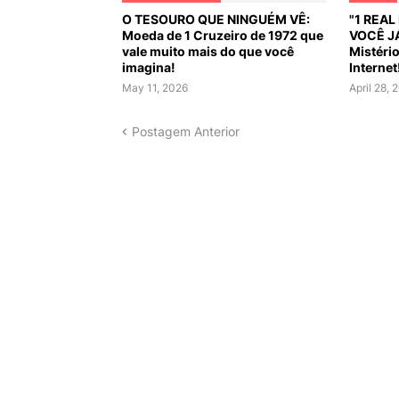
O TESOURO QUE NINGUÉM VÊ:
"1 REA
Moeda de 1 Cruzeiro de 1972 que
VOCÊ J
vale muito mais do que você
Mistéri
imagina!
Internet
May 11, 2026
April 28, 
Postagem Anterior