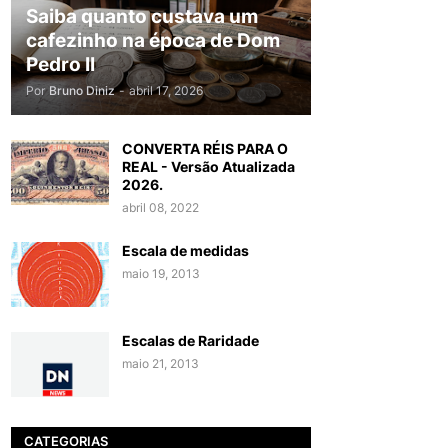
Saiba quanto custava um
cafezinho na época de Dom
Pedro II
Por
Bruno Diniz
-
abril 17, 2026
CONVERTA RÉIS PARA O
REAL - Versão Atualizada
2026.
abril 08, 2022
Escala de medidas
maio 19, 2013
Escalas de Raridade
maio 21, 2013
CATEGORIAS