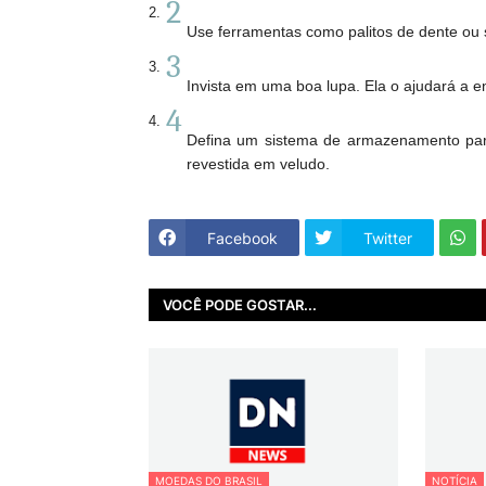
2
Use ferramentas como palitos de dente ou 
3
Invista em uma boa lupa. Ela o ajudará a 
4
Defina um sistema de armazenamento par
revestida em veludo.
Facebook
Twitter
VOCÊ PODE GOSTAR...
MOEDAS DO BRASIL
NOTÍCIA