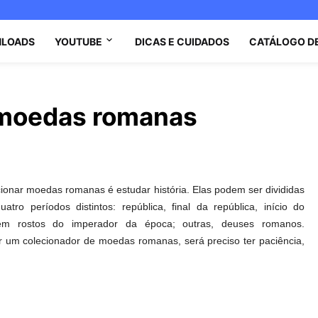
LOADS
YOUTUBE
DICAS E CUIDADOS
CATÁLOGO D
 moedas romanas
ionar moedas romanas é estudar história. Elas podem ser divididas
atro períodos distintos: república, final da república, início do
uem rostos do imperador da época; outras, deuses romanos.
 um colecionador de moedas romanas, será preciso ter paciência,