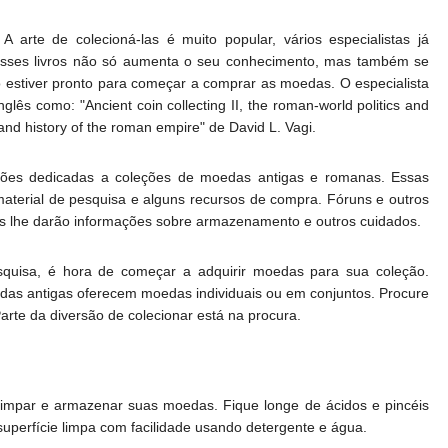
 arte de colecioná-las é muito popular, vários especialistas já
esses livros não só aumenta o seu conhecimento, mas também se
 estiver pronto para começar a comprar as moedas. O especialista
lês como: "Ancient coin collecting II, the roman-world politics and
d history of the roman empire" de David L. Vagi.
zações dedicadas a coleções de moedas antigas e romanas. Essas
aterial de pesquisa e alguns recursos de compra. Fóruns e outros
s lhe darão informações sobre armazenamento e outros cuidados.
squisa, é hora de começar a adquirir moedas para sua coleção.
das antigas oferecem moedas individuais ou em conjuntos. Procure
rte da diversão de colecionar está na procura.
limpar e armazenar suas moedas. Fique longe de ácidos e pincéis
uperfície limpa com facilidade usando detergente e água.