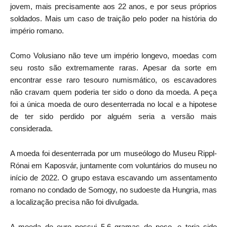
jovem, mais precisamente aos 22 anos, e por seus próprios
soldados. Mais um caso de traição pelo poder na história do
império romano.
Como Volusiano não teve um império longevo, moedas com
seu rosto são extremamente raras. Apesar da sorte em
encontrar esse raro tesouro numismático, os escavadores
não cravam quem poderia ter sido o dono da moeda. A peça
foi a única moeda de ouro desenterrada no local e a hipotese
de ter sido perdido por alguém seria a versão mais
considerada.
A moeda foi desenterrada por um museólogo do Museu Rippl-
Rónai em Kaposvár, juntamente com voluntários do museu no
início de 2022. O grupo estava escavando um assentamento
romano no condado de Somogy, no sudoeste da Hungria, mas
a localização precisa não foi divulgada.
A moeda de ouro possui 5,6 gramas de peso, e teria sido