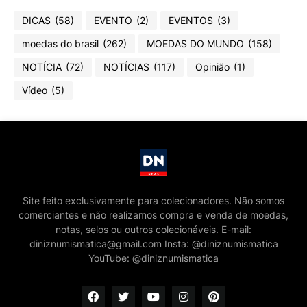
DICAS
(58)
EVENTO
(2)
EVENTOS
(3)
moedas do brasil
(262)
MOEDAS DO MUNDO
(158)
NOTÍCIA
(72)
NOTÍCIAS
(117)
Opinião
(1)
Vídeo
(5)
Site feito exclusivamente para colecionadores. Não somos
comerciantes e não realizamos compra e venda de moedas,
notas, selos ou outros colecionáveis. E-mail:
diniznumismatica@gmail.com Insta: @diniznumismatica
YouTube: @diniznumismatica