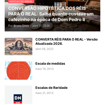
MOEDAS DO BRASIL
CONVERSÃO HIPOTÉTICA DOS RÉIS
PARA O REAL: Saiba quanto custava um
cafezinho na época de Dom Pedro II
Por
Bruno Diniz
-
abril 17, 2026
CONVERTA RÉIS PARA O REAL - Versão
Atualizada 2026.
abril 08, 2022
Escala de medidas
maio 19, 2013
Escalas de Raridade
maio 21, 2013